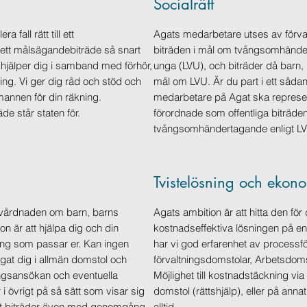
Socialrätt
a fall rätt till ett
Agats medarbetare utses av förva
ett målsägandebiträde så snart
biträden i mål om tvångsomhände
hjälper dig i samband med förhör,
unga (LVU), och biträder då barn, u
ing. Vi ger dig råd och stöd och
mål om LVU. Är du part i ett såda
annen för din räkning.
medarbetare på Agat ska represen
e står staten för.
förordnade som offentliga biträde
tvångsomhändertagande enligt LV
Tvistelösning och ekon
e vårdnaden om barn, barns
Agats ambition är att hitta den fö
 är att hjälpa dig och din
kostnadseffektiva lösningen på en
ning som passar er. Kan ingen
har vi god erfarenhet av processfö
gat dig i allmän domstol och
förvaltningsdomstolar, Arbetsdoms
ngsansökan och eventuella
Möjlighet till kostnadstäckning vi
i övrigt på så sätt som visar sig
domstol (rättshjälp), eller på annat
Agat biträder även med genomgång
alltid.