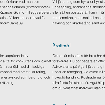
och förklarar vad man som
Vi hjälper dig som hyr eller hyr u
 näringsidkaren (entreprenören) i
uppsägning, andrahandsuthyrning
t (löpande räkning), tilläggsarbeten,
eller sålt en bostadsrätt kan vi hj
ation. Vi kan standardavtal för
medlemskap, andelstal, fel och bri
rformuläret 09.
hävning och skadestånd samt an
Brottmål
ler upprättande av
Om du är misstänkt för brott har du i 
r avtal för konkurrens och lojalitet.
försvarare. Du bör begära en offen
r är missnöjd med din fackliga
Advokaterna på Agat hjälper dig i
i samband med omstrukturering,
under en rättegång, vid eventuell
ller avsked som berör dig, och
huvudförhandling. Kostnaderna för 
n räkning.
allra flesta fall staten för. Agat hj
om du varit frihetsberövad utan g