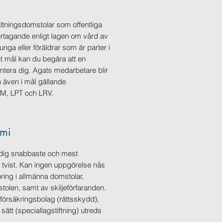
ltningsdomstolar som offentliga
rtagande enligt lagen om vård av
nga eller föräldrar som är parter i
nt mål kan du begära att en
tera dig. Agats medarbetare blir
n även i mål gällande
M, LPT och LRV.
omi
r dig snabbaste och mest
 tvist. Kan ingen uppgörelse nås
ring i allmänna domstolar,
tolen, samt av skiljeförfaranden.
a försäkringsbolag (rättsskydd),
 sätt (speciallagstiftning) utreds