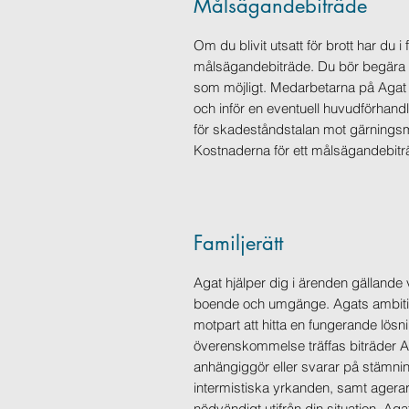
Målsägandebiträde
Om du blivit utsatt för brott har du i fler
målsägandebiträde. Du bör begära 
som möjligt. Medarbetarna på Agat 
och inför en eventuell huvudförhandl
för skadeståndstalan mot gärningsm
Kostnaderna för ett målsägandebiträd
Familjerätt
Agat hjälper dig i ärenden gälland
boende och umgänge. Agats ambition
motpart att hitta en fungerande lös
överenskommelse träffas biträder A
anhängiggör eller svarar på stämni
intermistiska yrkanden, samt agerar 
nödvändigt utifrån din situation. 