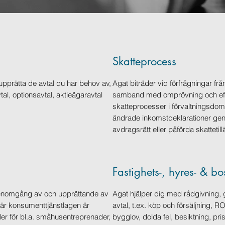
Skatteprocess
 upprätta de avtal du har behov av,
Agat biträder vid förfrågningar frå
al, optionsavtal, aktieägaravtal
samband med omprövning och efter
skatteprocesser i förvaltningsdoms
ändrade inkomstdeklarationer ge
avdragsrätt eller påförda skattetil
Fastighets-, hyres- & bo
genomgång av och upprättande av
Agat hjälper dig med rådgivning
när konsumenttjänstlagen är
avtal, t.ex. köp och försäljning, R
ler för bl.a. småhusentreprenader,
bygglov, dolda fel, besiktning, p