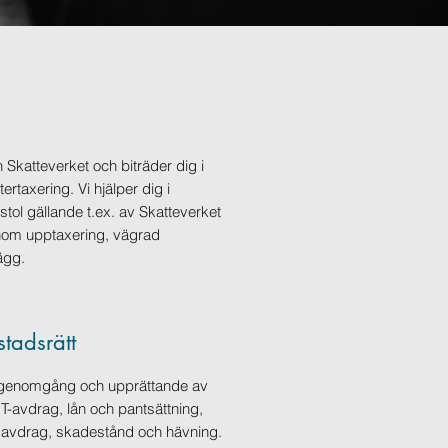
n Skatteverket och biträder dig i
taxering. Vi hjälper dig i
tol gällande t.ex. av Skatteverket
nom upptaxering, vägrad
lägg.
stadsrätt
, genomgång och upprättande av
OT-avdrag, lån och pantsättning,
risavdrag, skadestånd och hävning.