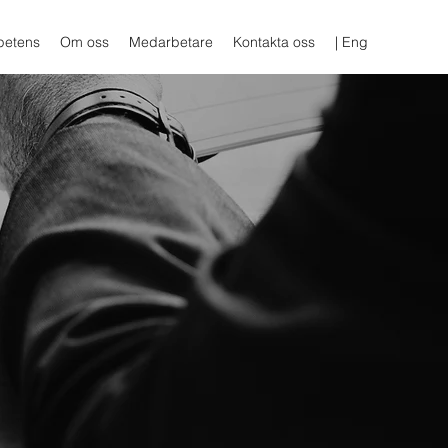
etens
Om oss
Medarbetare
Kontakta oss
| Eng