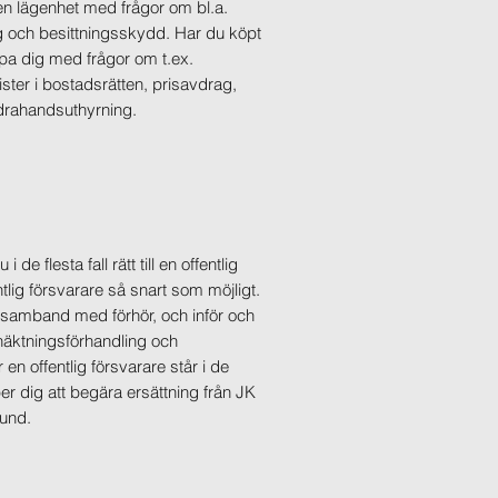
t en lägenhet med frågor om bl.a.
 och besittningsskydd. Har du köpt
älpa dig med frågor om t.ex.
ster i bostadsrätten, prisavdrag,
drahandsuthyrning.
de flesta fall rätt till en offentlig
tlig försvarare så snart som möjligt.
 samband med förhör, och inför och
 häktningsförhandling och
en offentlig försvarare står i de
älper dig att begära ersättning från JK
rund.